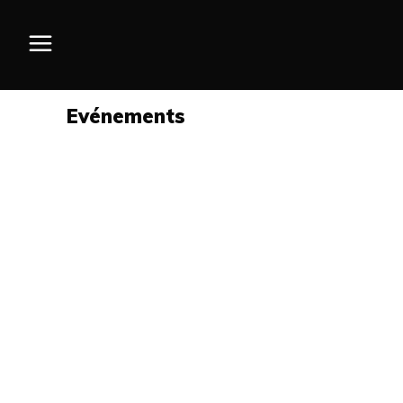
Evénements
La Soirée VIP